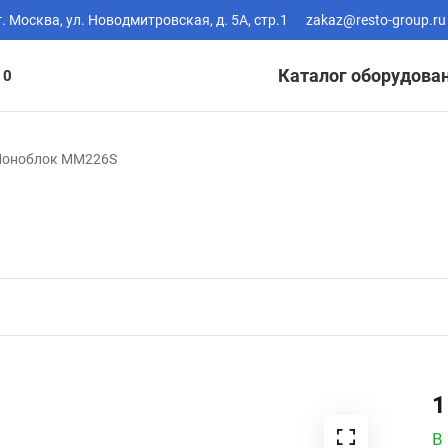
г. Москва, ул. Новодмитровская, д. 5А, стр.1
zakaz@resto-group.ru
Каталог оборудова
10
оноблок MM226S
1
В