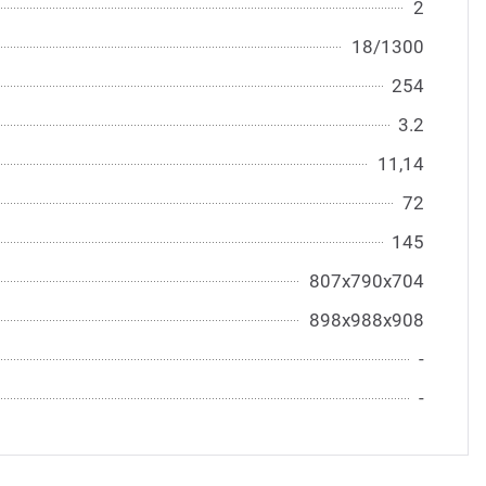
2
18/1300
254
3.2
11,14
72
145
807х790х704
898х988х908
-
-